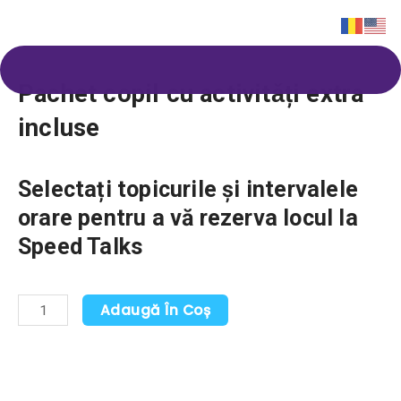
Skip
to
Pachet copil cu activitǎți extra
content
incluse
Selectați topicurile și intervalele
orare pentru a vă rezerva locul la
Speed Talks
Cantitate
Adaugă În Coș
Pachet
copil
cu
activitǎți