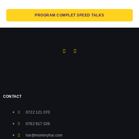
extra
incluse
PROGRAM COMPLET SPEED TALKS
CONTACT
0722 121 070
0762 817 026
hai@mommyhai.com