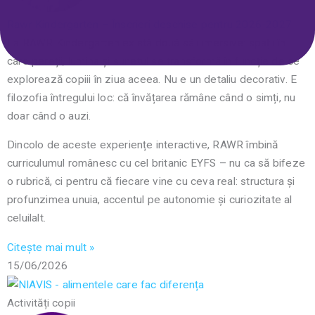
Rawr Kindergarten – Înscrieri deschise pentru 2026-2027
La RAWR Kindergarten există două săli imersive: spații în
care pereții, lumina și sunetul se transformă în funcție de ce
explorează copiii în ziua aceea. Nu e un detaliu decorativ. E
filozofia întregului loc: că învățarea rămâne când o simți, nu
doar când o auzi.
Dincolo de aceste experiențe interactive, RAWR îmbină
curriculumul românesc cu cel britanic EYFS – nu ca să bifeze
o rubrică, ci pentru că fiecare vine cu ceva real: structura și
profunzimea unuia, accentul pe autonomie și curiozitate al
celuilalt.
Citește mai mult »
15/06/2026
Activități copii