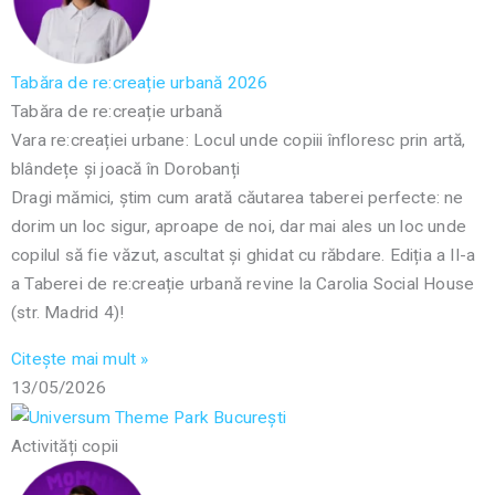
Tabăra de re:creație urbană 2026
Tabăra de re:creație urbană
Vara re:creației urbane: Locul unde copiii înfloresc prin artă,
blândețe și joacă în Dorobanți
Dragi mămici, știm cum arată căutarea taberei perfecte: ne
dorim un loc sigur, aproape de noi, dar mai ales un loc unde
copilul să fie văzut, ascultat și ghidat cu răbdare. Ediția a II-a
a Taberei de re:creație urbană revine la Carolia Social House
(str. Madrid 4)!
Citește mai mult »
13/05/2026
Activități copii