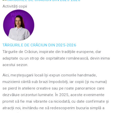
Activități copii
TÂRGURILE DE CRĂCIUN DIN 2025-2026
Târgurile de Crăciun, inspirate din tradițiile europene, dar
adaptate cu un strop de ospitalitate românească, devin inima
acestui sezon.
Aici, meșteșugarii locali își expun comorile handmade,
muzicienii cântă sub brazi împodobiți, iar copiii (și nu numai)
se pierd în ateliere creative sau pe roate panoramice care
dezvăluie orizonturi luminate. În 2025, aceste evenimente
promit să fie mai vibrante ca niciodată, cu date confirmate și
atracții noi, invitându-ne să redescoperim bucuria simplă a