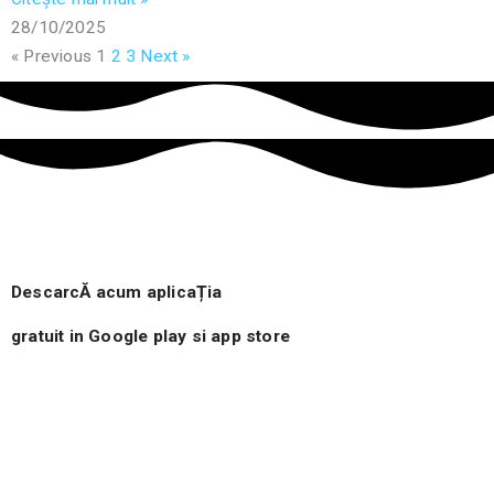
28/10/2025
« Previous
1
2
3
Next »
DescarcĂ acum aplicaȚia
gratuit in Google play si app store