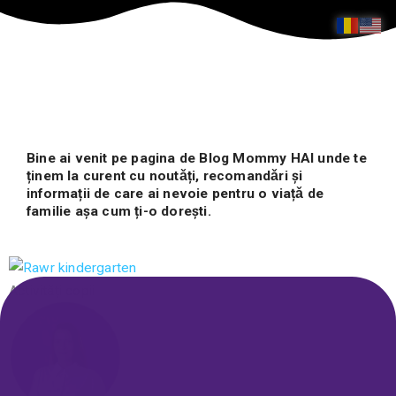
Bine ai venit pe pagina de Blog
Mommy HAI
unde te
ținem la curent cu noutǎți, recomandǎri şi
informații de care ai nevoie pentru o viațǎ de
familie aşa cum ți-o doreşti.
Page
Page
Page
Skip
Activități copii
to
content